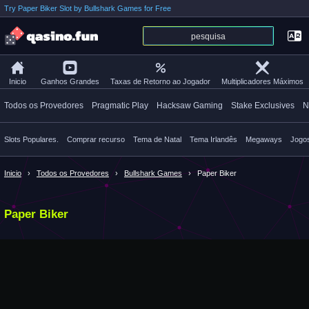
Try Paper Biker Slot by Bullshark Games for Free
Inicio
Ganhos Grandes
Taxas de Retorno ao Jogador
Multiplicadores Máximos
Todos os Provedores
Pragmatic Play
Hacksaw Gaming
Stake Exclusives
N
Slots Populares.
Comprar recurso
Tema de Natal
Tema Irlandês
Megaways
Jogo
Inicio
Todos os Provedores
Bullshark Games
Paper Biker
Paper Biker
Bullshark
Games