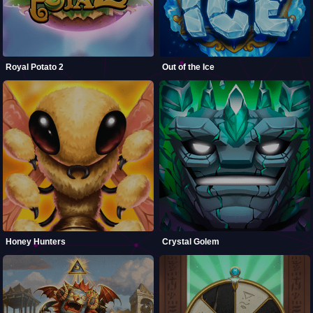
Royal Potato 2
Out of the Ice
Honey Hunters
Crystal Golem