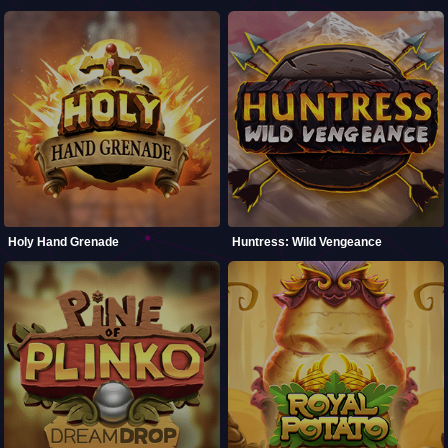
Holy Hand Grenade
Huntress: Wild Vengeance