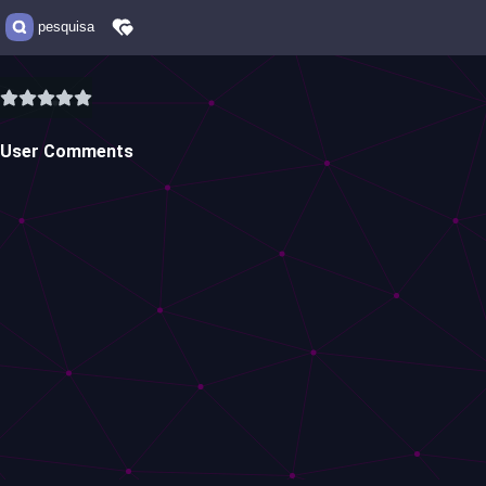
pesquisa
User Comments