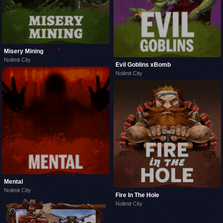
Misery Mining
Nolimit City
Evil Goblins xBomb
Nolimit City
Mental
Nolimit City
Fire In The Hole
Nolimit City