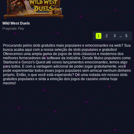
Wild West Duels
Pragmatic Play
..
1
2
3
5
Procurando pelos slots gratuitos mais populares e emocionantes na web? Sua
busca acaba aqui com a nossa seleção de slots populares e gratuitos!
Oferecemos uma ampla gama de jogos de slots clássicos e modernos dos
melhores fornecedores de software da indústria. Desde títulos populares como
Starburst e Gonzo's Quest até novos lançamentos emocionantes, temos algo
para todos. E com a vantagem adicional de poder jogar gratuitamente, você
pode experimentar todos esses jogos populares sem arriscar nenhum dinheiro
próprio. Então, o que você está esperando? Dê uma rodada em nossos slots
gratuitos populares e sinta a emoção dos jogos de cassino online hoje
mesmo!