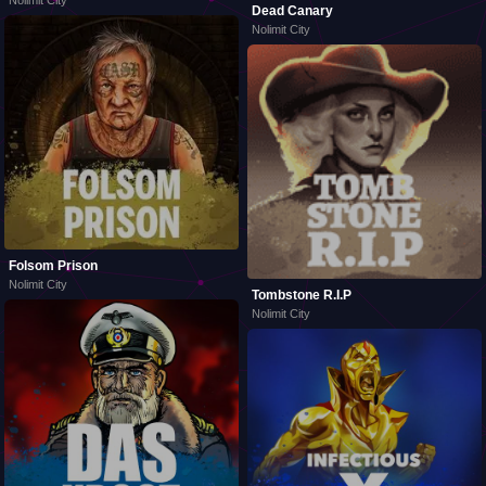
Dead Canary
Nolimit City
Folsom Prison
Nolimit City
Tombstone R.I.P
Nolimit City